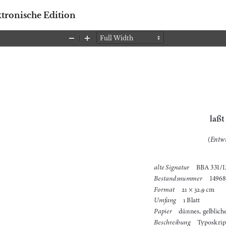
ktronische Edition
Zoom
Zoom
Out
In
laßt
Entwu
(
alte Signatur
BBA 331/1
Bestandsnummer
14968
Format
21 × 32,9
cm
Umfang
1 Blatt
Papier
dünnes, gelblich
Beschreibung
Typoskrip