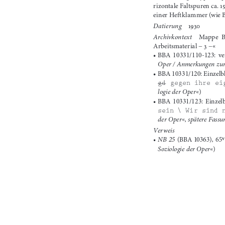
rizontale Faltspuren ca. 1
einer Heftklammer (wie 
Datierung
1930
Archivkontext
Mappe BB
Arbeits
material 
− 3 −«
•	BBA
10331/110-123:
ve
Oper
 / 
Anmerkungen zur 
•	BBA
103
31/120:
Einzelbl
gd
 gegen ihre ei
logie der Oper«
)
•	BBA
10331/123:
Einzelb
sei
n
 \ Wir sind 
der Oper
«
, 
spätere Fass
Ve r w e i s
•	
NB 25
, 
 (BBA 10363)
65
Soziologie der Oper«
)