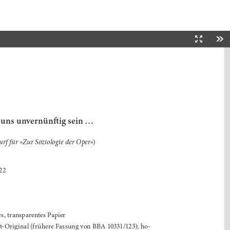
Presentat
To
Mode
 uns unvernünftig sein
... 
rf für 
»Zur Soziologie der Oper«
)
22
es, transparentes Papier
t-Original (
frühere Fassung von BBA 10331/123
); ho
-