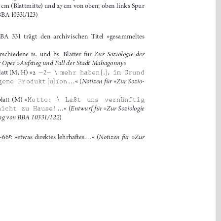
5
cm (Blattmitte) und 27
cm von oben; 
oben links Spur 
BBA 
10331/123
)
A 331 trägt den archivischen Titel 
»gesammeltes 
Zur Soziologie der 
rschiedene
ts.
und
hs.
Blätter
für
Oper »Aufstieg und Fall der Stadt Mahagonny«
,
att
(M,
H)
»
2
-
2
-
 \ 
mehr habe
n
[
.
]
 im Grund 
Notizen
für »Zur Sozio
-
...
« (
gene Produkt
[u
]
i
on
latt
(M)
»
Motto
:
 \ 
Laßt uns vernünftig 
...
Entwurf für »
Zur Soziologie 
« 
(
nicht zu Hause!
ung von BBA 10331/122
) 
Notizen
für »Zur 
v
r
-66
:
»
etwas direktes lehrhaftes
...« (