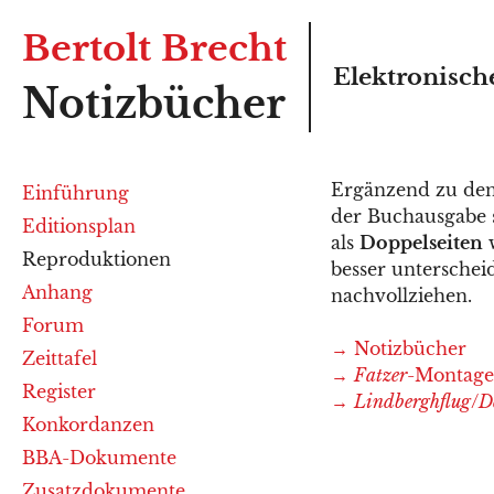
Skip
Bertolt Brecht
to
Elektronisch
content
Notizbücher
Ergänzend zu den
Einführung
der Buchausgabe 
Editionsplan
als
Doppelseiten
w
Reproduktionen
besser unterschei
Anhang
nachvollziehen.
Forum
→ Notizbücher
Zeittafel
→
Fatzer
-Montag
Register
→
Lindberghflug
/
D
Konkordanzen
BBA-Dokumente
Zusatzdokumente